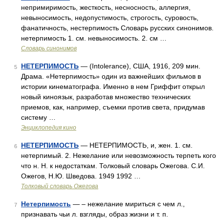
непримиримость, жесткость, несносность, аллергия,
невыносимость, недопустимость, строгость, суровость,
фанатичность, нестерпимость Словарь русских синонимов.
нетерпимость 1. см. невыносимость. 2. см …
Словарь синонимов
НЕТЕРПИМОСТЬ
— (Intolerance), США, 1916, 209 мин.
5
Драма. «Нетерпимость» один из важнейших фильмов в
истории кинематографа. Именно в нем Гриффит открыл
новый киноязык, разработав множество технических
приемов, как, например, съемки против света, придумав
систему …
Энциклопедия кино
НЕТЕРПИМОСТЬ
— НЕТЕРПИМОСТЬ, и, жен. 1. см.
6
нетерпимый. 2. Нежелание или невозможность терпеть кого
что н. Н. к недостаткам. Толковый словарь Ожегова. С.И.
Ожегов, Н.Ю. Шведова. 1949 1992 …
Толковый словарь Ожегова
Нетерпимость
— – нежелание мириться с чем л.,
7
признавать чьи л. взгляды, образ жизни и т. п.