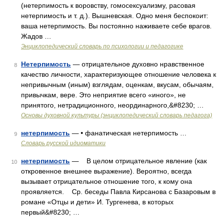
(нетерпимость к воровству, гомосексуализму, расовая
нетерпимость и т. д.). Вышневская. Одно меня беспокоит:
ваша нетерпимость. Вы постоянно наживаете себе врагов.
Жадов …
Энциклопедический словарь по психологии и педагогике
Нетерпимость
— отрицательное духовно нравственное
8
качество личности, характеризующее отношение человека к
непривычным (иным) взглядам, оценкам, вкусам, обычаям,
привычкам, вере. Это неприятие всего «иного», не
принятого, нетрадиционного, неординарного,&#8230; …
Основы духовной культуры (энциклопедический словарь педагога)
нетерпимость
— • фанатическая нетерпимость …
9
Словарь русской идиоматики
нетерпимость
— В целом отрицательное явление (как
10
откровенное внешнее выражение). Вероятно, всегда
вызывает отрицательное отношение того, к кому она
проявляется. Ср. беседы Павла Кирсанова с Базаровым в
романе «Отцы и дети» И. Тургенева, в которых
первый&#8230; …